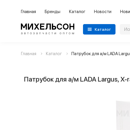
Главная
Бренды
Каталог
Новости
Нови
Каталог
Главная
Каталог
Патрубок для а/м LADA Largu
Применяемость
Бренды
Патрубок для а/м LADA Largus, X
Категории автозапчастей
Все товары