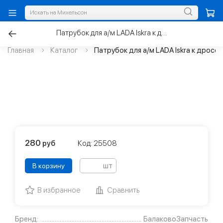
Патрубок для а/м LADA Iskra к дросселю от ресивера 8V
Главная
Каталог
Патрубок для а/м LADA Iskra к дросс
280
руб
Код: 25508
шт
В корзину
В избранное
Сравнить
Бренд:
БалаковоЗапчасть