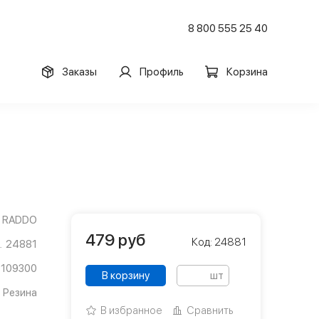
8 800 555 25 40
Заказы
Профиль
Корзина
RADDO
479
руб
Код: 24881
24881
1109300
В корзину
шт
Резина
В избранное
Сравнить