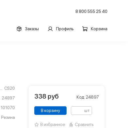
8 800 555 25 40
Заказы
Профиль
Корзина
CS20
338
руб
Код: 24897
24897
1101070
В корзину
шт
Резина
В избранное
Сравнить