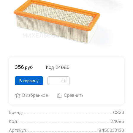
356
руб
Код: 24685
шт
В корзину
В избранное
Сравнить
Бренд:
CS20
Код:
24685
Артикул:
8450033130