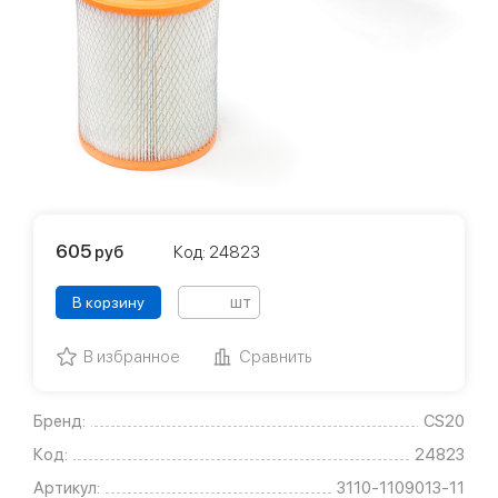
605
руб
Код: 24823
шт
В корзину
В избранное
Сравнить
Бренд:
CS20
Код:
24823
Артикул:
3110-1109013-11