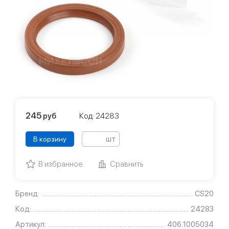
245
руб
Код: 24283
шт
В корзину
В избранное
Сравнить
Бренд:
CS20
Код:
24283
Артикул:
406.1005034