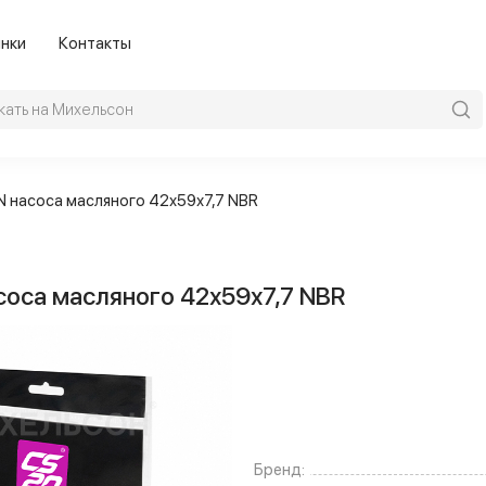
нки
Контакты
N насоса масляного 42х59х7,7 NBR
соса масляного 42х59х7,7 NBR
Бренд: