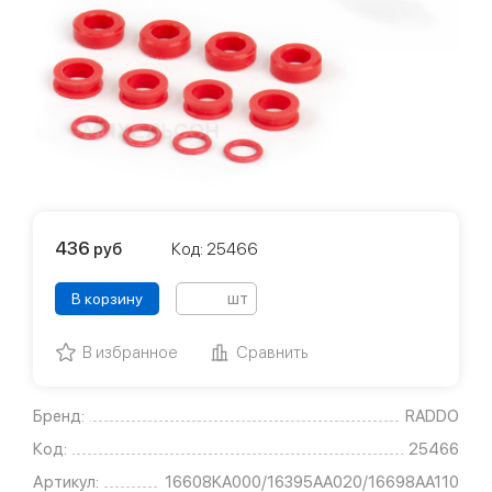
436
руб
Код: 25466
шт
В корзину
В избранное
Сравнить
Бренд:
RADDO
Код:
25466
Артикул:
16608KA000/16395AA020/16698AA110