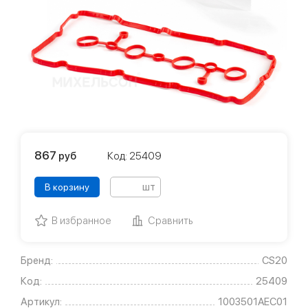
867
руб
Код: 25409
шт
В корзину
В избранное
Сравнить
Бренд:
CS20
Код:
25409
Артикул:
1003501AEС01